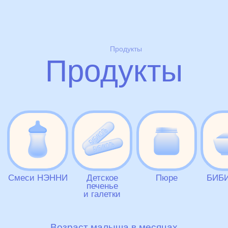
Продукты
Продукты
товары
статьи
Смеси НЭННИ
Детское
Пюре
БИБ
печенье
и галетки
Возраст малыша в месяцах