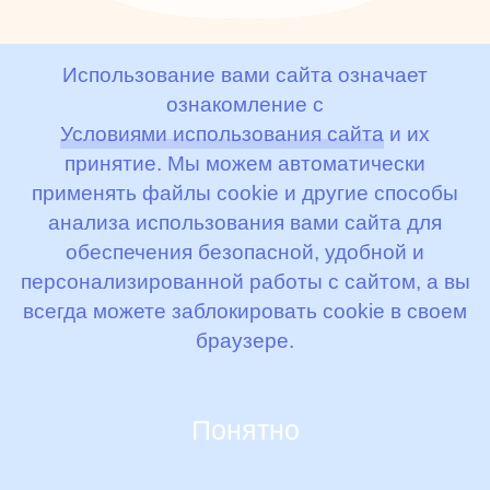
Печень в сливочном
Использование вами сайта означает
соусе из козьего
ознакомление с
молочка 80 г
Условиями использования сайта
и их
принятие. Мы можем автоматически
Пюре мясное для питания
применять файлы cookie и другие способы
детей раннего возраста
анализа использования вами сайта для
обеспечения безопасной, удобной и
с 8 месяцев «Печень
персонализированной работы с сайтом, а вы
в сливочном соусе»
всегда можете заблокировать cookie в своем
браузере.
217
₽
В корзину
Цена без скидки
319
₽
Понятно