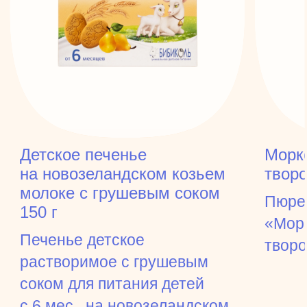
Детское печенье
Морк
на новозеландском козьем
творо
молоке с грушевым соком
Пюре 
150 г
«Морк
Печенье детское
твор
растворимое с грушевым
соком для питания детей
с 6 мес., на новозеландском