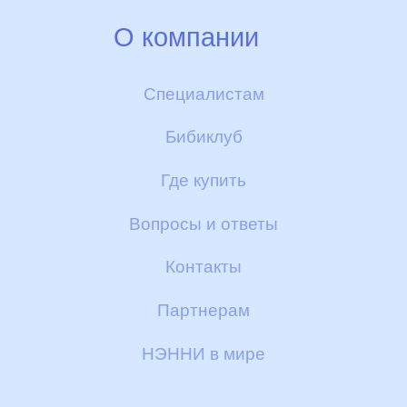
Ферма
Смеси НЭННИ
О компании
Производство
Детское печенье и галетки
Гарантии качества
Специалистам
Контроль качества
Пюре
Бибиклуб
Скидки и бонусы
БИБИКАШИ
Где купить
Доставка и оплата
Другие полезные товары
Вопросы и ответы
Сертификаты
Контакты
Отзывы
Партнерам
НЭННИ в мире