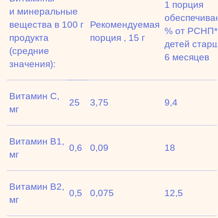
1 порция
и минеральные
обеспечива
вещества в 100 г
Рекомендуемая
% от РСНП*
продукта
порция , 15 г
детей стар
(средние
6 месяцев
значения):
Витамин С,
25
3,75
9,4
мг
Витамин В1,
0,6
0,09
18
мг
Витамин В2,
0,5
0,075
12,5
мг