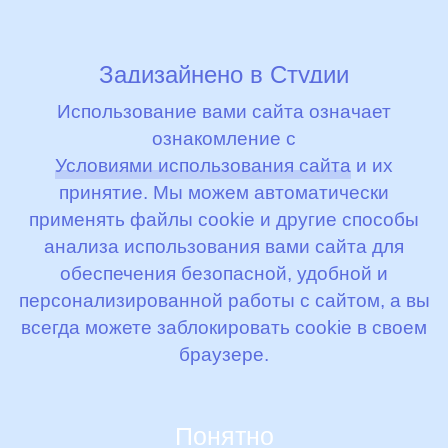
Задизайнено в
Студии
Артемия Лебедева
Использование вами сайта означает
ознакомление с
Условиями использования сайта
и их
© 2000 - 2026, ООО «Бибиколь Рус»
принятие. Мы можем автоматически
Условия использования сайта
применять файлы cookie и другие способы
анализа использования вами сайта для
Условия соглашения
обеспечения безопасной, удобной и
персонализированной работы с сайтом, а вы
всегда можете заблокировать cookie в своем
браузере.
Разработка и продвижение сайта —
Понятно