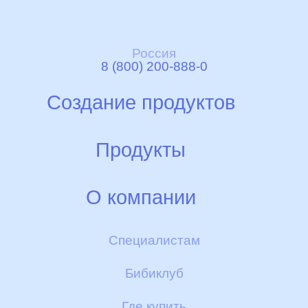
Россия
8 (800) 200-888-0
Создание продуктов
Идея
Продукты
Ферма
Смеси НЭННИ
О компании
Производство
Детское печенье и галетки
Гарантии качества
Специалистам
Контроль качества
Пюре
Бибиклуб
Скидки и бонусы
БИБИКАШИ
Где купить