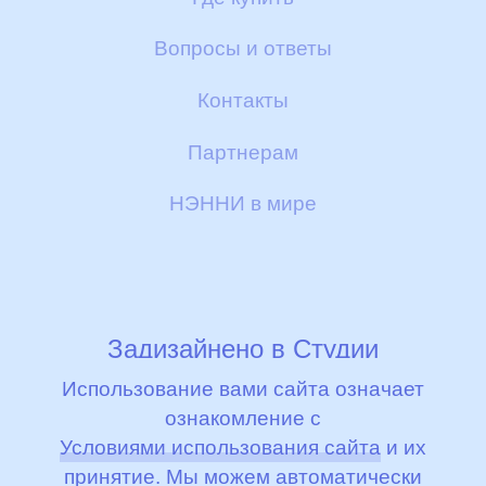
Доставка и оплата
Другие полезные товары
Вопросы и ответы
Сертификаты
Контакты
Отзывы
Партнерам
НЭННИ в мире
Задизайнено в
Студии
Артемия Лебедева
Использование вами сайта означает
ознакомление с
© 2000 - 2026, ООО «Бибиколь Рус»
Условиями использования сайта
и их
принятие. Мы можем автоматически