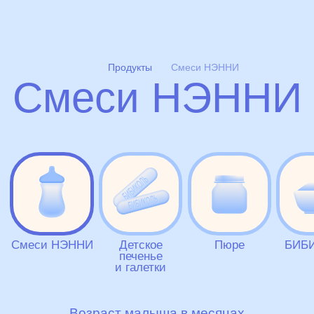
Продукты
Смеси НЭННИ
Смеси НЭННИ
товары
статьи
Смеси НЭННИ
Детское
Пюре
БИБ
печенье
и галетки
Возраст малыша в месяцах