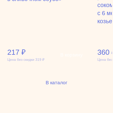
соком
с 6 м
козье
217
₽
360
В корзину
Цена без скидки
319
₽
Цена без
В каталог