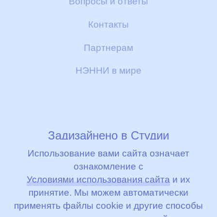
Вопросы и ответы
Сертификаты
Контакты
Отзывы
Партнерам
НЭННИ в мире
Задизайнено в
Студии
Артемия Лебедева
Использование вами сайта означает
ознакомление с
Условиями использования сайта
и их
© 2000 - 2026, ООО «Бибиколь Рус»
принятие. Мы можем автоматически
Условия использования сайта
применять файлы cookie и другие способы