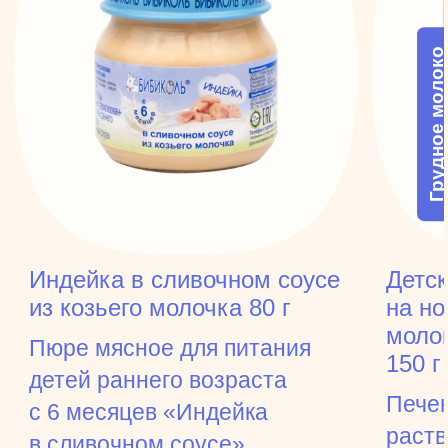
Грудное молоко
Индейка в сливочном соусе
Детск
из козьего молочка 80 г
на н
моло
Пюре мясное для питания
150 г
детей раннего возраста
Печен
с 6 месяцев «Индейка
раст
в сливочном соусе»