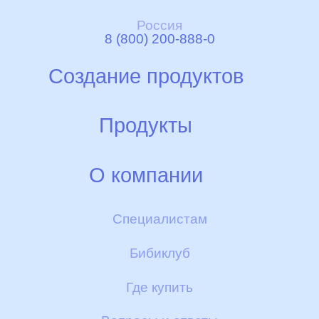
Россия
8 (800) 200-888-0
Создание продуктов
Идея
Продукты
Ферма
Смеси НЭННИ
О компании
Производство
Детское печенье и галетки
Гарантии качества
Специалистам
Контроль качества
Пюре
Бибиклуб
Скидки и бонусы
БИБИКАШИ
Где купить
Доставка и оплата
Другие полезные товары