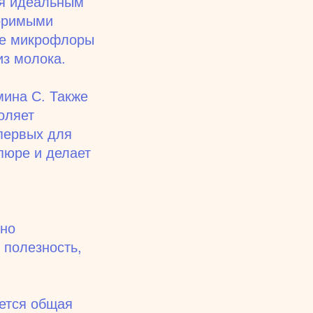
ся идеальным
воримыми
ие микрофлоры
из молока.
мина С. Также
оляет
 первых для
пюре и делает
ьно
 полезность,
ется общая