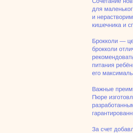
Сочетание нов
для маленьког
и нераствори
кишечника и с
Брокколи — це
брокколи отли
рекомендовать
питания ребён
его максималь
Важные преи
Пюре изготовл
разработанным
гарантированн
За счет добав