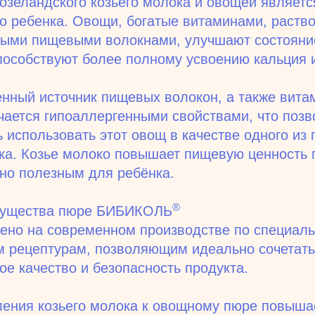
озеландского козьего молока и овощей являет
о ребенка. Овощи, богатые витаминами, раст
мыми пищевыми волокнами, улучшают состоян
пособствуют более полному усвоению кальция 
нный источник пищевых волокон, а также вита
чается гипоаллергенными свойствами, что позв
 использовать этот овощ в качестве одного из
ка. Козье молоко повышает пищевую ценность 
но полезным для ребёнка.
®
мущества пюре БИБИКОЛЬ
ено на современном производстве по специал
 рецептурам, позволяющим идеально сочетать
ое качество и безопасность продукта.
ления козьего молока к овощному пюре повыша