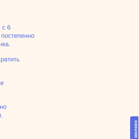
 с 6
, постепенно
нка.
вратить
не
но
.