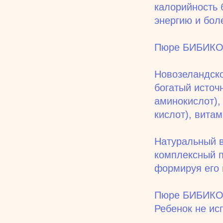
калорийность 
энергию и бол
Пюре БИБИК
Новозеландско
богатый источ
аминокислот),
кислот), вита
Натуральный в
комплексный п
формируя его 
Пюре БИБИК
Ребенок не ис