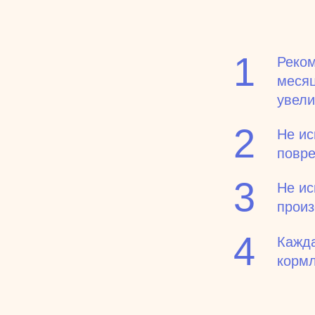
1
Реком
месяц
увели
2
Не ис
повре
3
Не ис
произ
4
Кажд
кормл