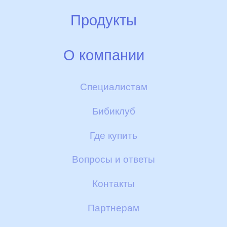
Идея
Продукты
Ферма
Смеси НЭННИ
О компании
Производство
Детское печенье и галетки
Гарантии качества
Специалистам
Контроль качества
Пюре
Бибиклуб
Скидки и бонусы
БИБИКАШИ
Где купить
Доставка и оплата
Другие полезные товары
Вопросы и ответы
Сертификаты
Контакты
Отзывы
Партнерам