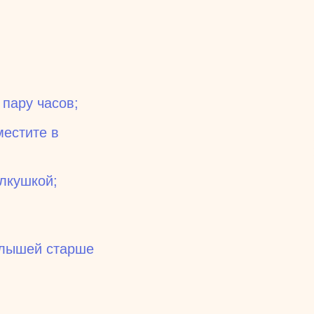
 пару часов;
местите в
лкушкой;
алышей старше