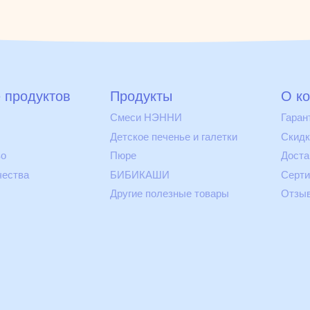
 продуктов
Продукты
О к
Смеси НЭННИ
Гаран
Детское печенье и галетки
Скидк
во
Пюре
Доста
чества
БИБИКАШИ
Серт
Другие полезные товары
Отзы