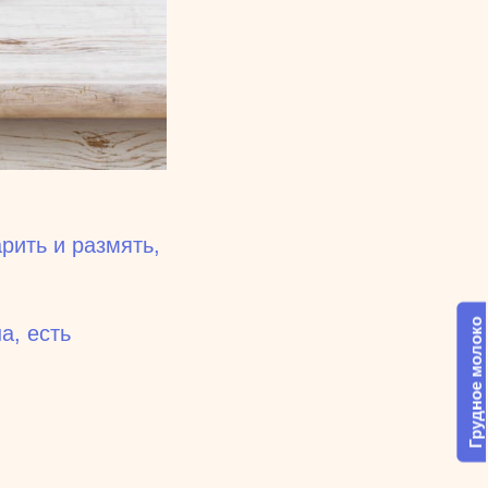
рить и размять,
Грудное молоко
а, есть