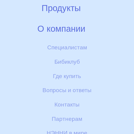
Идея
Продукты
Ферма
Смеси НЭННИ
О компании
Производство
Детское печенье и галетки
Гарантии качества
Специалистам
Контроль качества
Пюре
Бибиклуб
Скидки и бонусы
БИБИКАШИ
Где купить
Доставка и оплата
Другие полезные товары
Вопросы и ответы
Сертификаты
Контакты
Отзывы
Партнерам
НЭННИ в мире